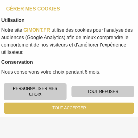
GÉRER MES COOKIES
Utilisation
Notre site
GIMONT.FR
utilise des cookies pour l'analyse des
audiences (Google Analytics) afin de mieux comprendre le
comportement de nos visiteurs et d'améliorer l'expérience
utilisateur.
Conservation
85 rue Nationale
Nous conservons votre choix pendant 6 mois.
32200 Gimont
http://www.gimont.fr/
PERSONNALISER MES
05 62 67 70 02
TOUT REFUSER
CHOIX
contact@gimont.fr
TOUT ACCEPTER
Lundi, mardi, jeudi :