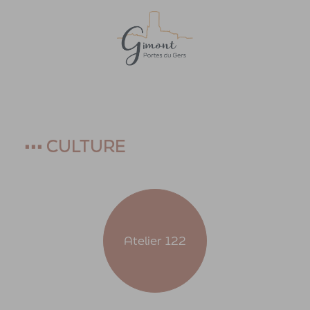
Accueil
>
Culture
•••
CULTURE
Atelier 122